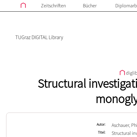
Zeitschriften
Bücher
Diplomarb
TUGraz DIGITAL Library
digli
Structural investigat
monoglyc
Autor
Aschauer, Ph
Titel
Structural i