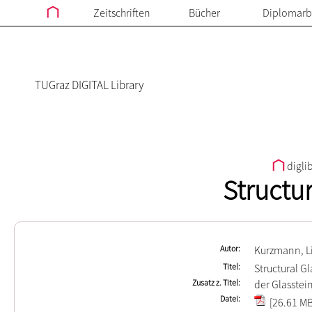
Zeitschriften
Bücher
Diplomarb
TUGraz DIGITAL Library
digli
Structu
Autor
Kurzmann, Li
Titel
Structural G
Zusatz z. Titel
der Glasstei
Datei
[26.61 MB