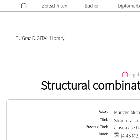
Zeitschriften
Bücher
Diplomarb
TUGraz DIGITAL Library
digli
Structural combina
Autor
Münzer, Mich
Titel
Structural 
Zusatz z. Titel
a use-case b
Datei
[4.45 MB]