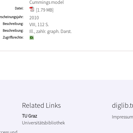
Cummings model
Datei
[1.79 MB]
rscheinungsjahr
2010
Beschreibung
VIII, 112 S.
Beschreibung
Ill., zahlr. graph. Darst.
Zugriffsrechte
Related Links
diglib.
TU Graz
Impressu
Universitätsbibliothek
ccess und