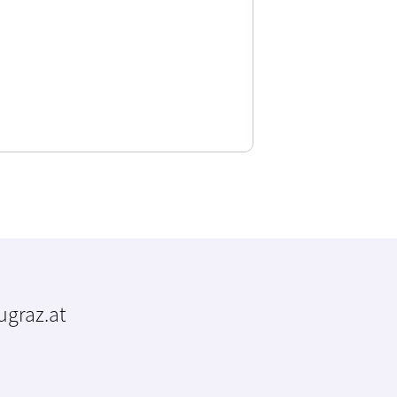
tugraz.at
m