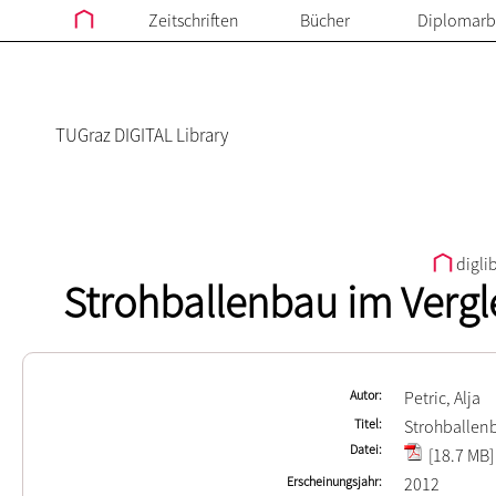
Zeitschriften
Bücher
Diplomarb
TUGraz DIGITAL Library
digli
Strohballenbau im Vergl
Autor
Petric, Alja
Titel
Strohballen
Datei
[18.7 MB]
Erscheinungsjahr
2012