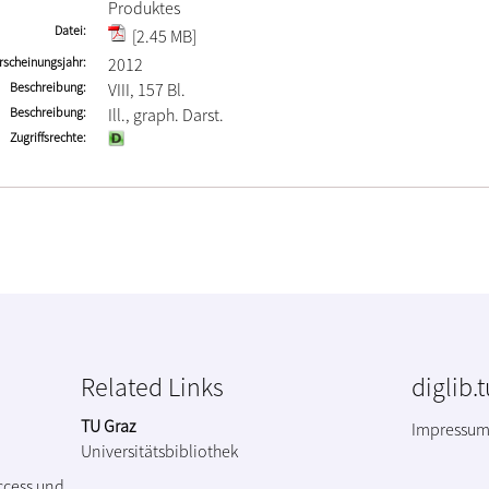
Produktes
Datei
[2.45 MB]
rscheinungsjahr
2012
Beschreibung
VIII, 157 Bl.
Beschreibung
Ill., graph. Darst.
Zugriffsrechte
Related Links
diglib.
TU Graz
Impressu
Universitätsbibliothek
ccess und