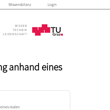
Wissensbilanz
Login
WISSEN
TECHNIK
LEIDENSCHAFT
ng anhand eines
eines realen