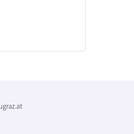
tugraz.at
m