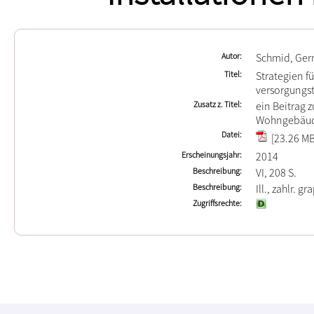
Autor
Schmid, Ger
Titel
Strategien f
versorgungst
Zusatz z. Titel
ein Beitrag 
Wohngebäud
Datei
[23.26 MB
Erscheinungsjahr
2014
Beschreibung
VI, 208 S.
Beschreibung
Ill., zahlr. gr
Zugriffsrechte