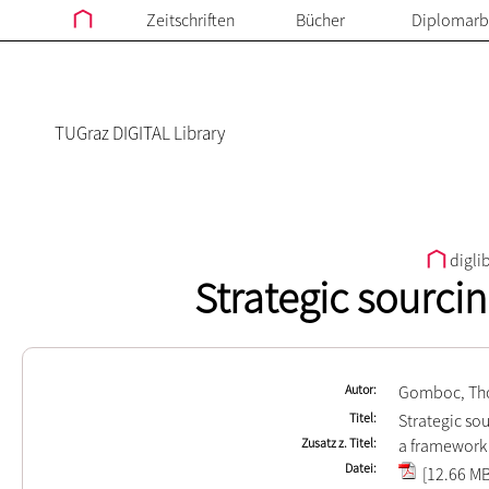
Zeitschriften
Bücher
Diplomarb
TUGraz DIGITAL Library
digli
Strategic sourcin
Autor
Gomboc, Th
Titel
Strategic so
Zusatz z. Titel
a framework 
Datei
[12.66 MB