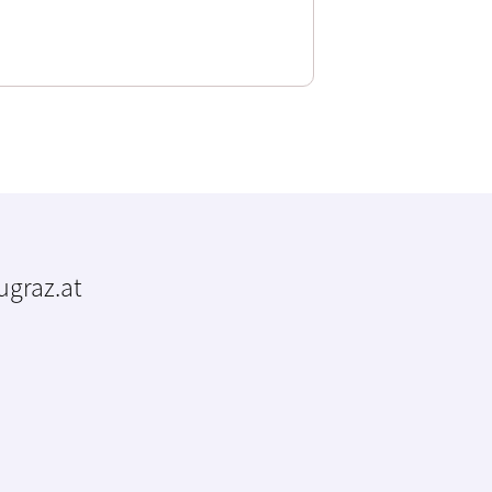
tugraz.at
m