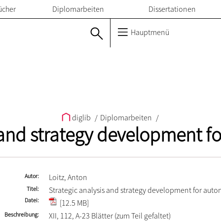
ücher
Diplomarbeiten
Dissertationen
Hauptmenü
diglib
/
Diplomarbeiten
/
 and strategy development fo
Autor
Loitz, Anton
Titel
Strategic analysis and strategy development for autom
Datei
[12.5 MB]
Beschreibung
XII, 112, A-23 Blätter (zum Teil gefaltet)