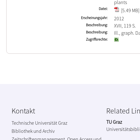
plants
Datei
[5.49 MB]
Erscheinungsjahr
2012
Beschreibung
XVII, 119 S.
Beschreibung
Ill., graph. Da
Zugriffsrechte
Kontakt
Related Li
TU Graz
Technische Universität Graz
Universitätsbibl
Bibliothek und Archiv
Zeitschriftenmanagement, Open Access und