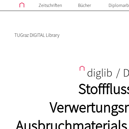
Zeitschriften
Bücher
Diplomarb
TUGraz DIGITAL Library
diglib
/
D
Stoffflu
Verwertungsm
Ausbruchmaterials