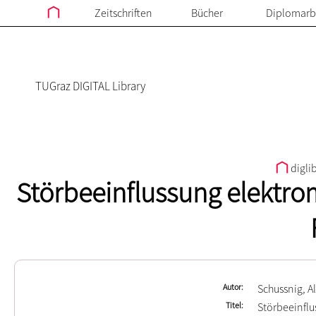
Zeitschriften
Bücher
Diplomarb
TUGraz DIGITAL Library
digli
Störbeeinflussung elektro
Autor
Schussnig, A
Titel
Störbeeinflu