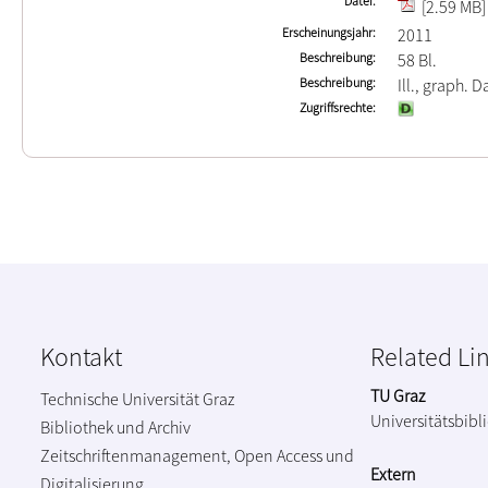
Datei
[2.59 MB]
Erscheinungsjahr
2011
Beschreibung
58 Bl.
Beschreibung
Ill., graph. D
Zugriffsrechte
Kontakt
Related Li
TU Graz
Technische Universität Graz
Universitätsbibl
Bibliothek und Archiv
Zeitschriftenmanagement, Open Access und
Extern
Digitalisierung