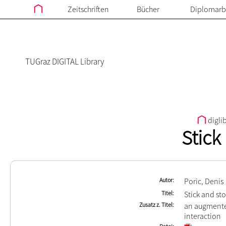
Zeitschriften
Bücher
Diplomarb
TUGraz DIGITAL Library
digli
Stick
Autor
Poric, Denis
Titel
Stick and st
Zusatz z. Titel
an augmente
interaction