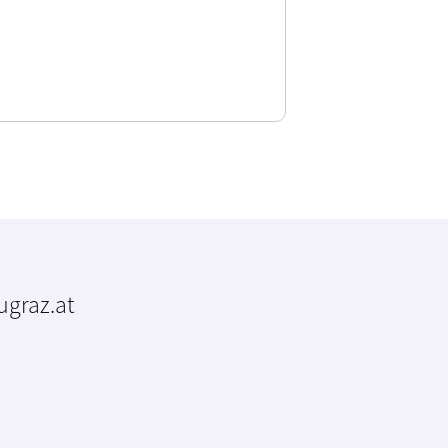
tugraz.at
m