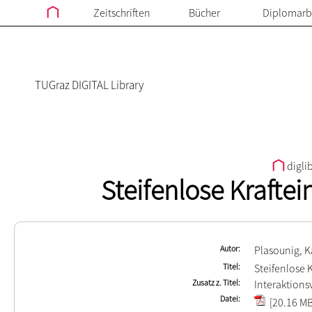
Zeitschriften
Bücher
Diplomarb
TUGraz DIGITAL Library
digli
Steifenlose Kraftei
Autor
Plasounig, K
Titel
Steifenlose 
Zusatz z. Titel
Interaktions
Datei
[20.16 MB