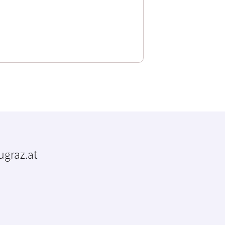
tugraz.at
m