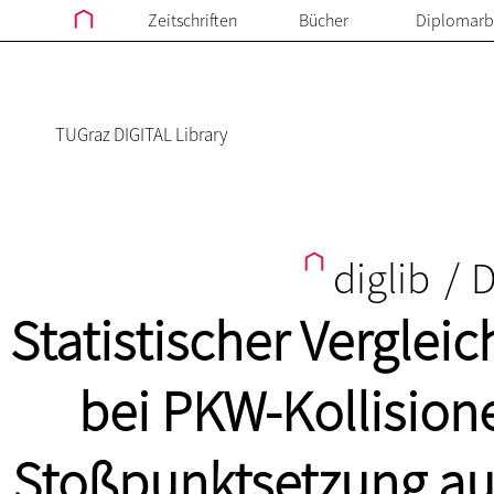
Zeitschriften
Bücher
Diplomarb
TUGraz DIGITAL Library
diglib
/
D
Statistischer Verglei
bei PKW-Kollision
Stoßpunktsetzung au