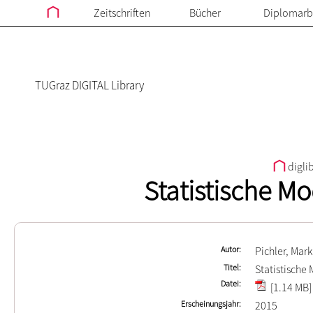
Zeitschriften
Bücher
Diplomarb
TUGraz DIGITAL Library
digli
Statistische M
Autor
Pichler, Mar
Titel
Statistische
Datei
[1.14 MB]
Erscheinungsjahr
2015