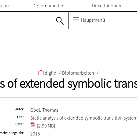
ücher
Diplomarbeiten
Dissertationen
Hauptmenü
diglib
/
Diplomarbeiten
/
is of extended symbolic tran
Autor
Gödl, Thomas
Titel
Static analysis of extended symbolic transition syste
Datei
[2.99 MB]
rscheinungsjahr
2015