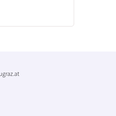
tugraz.at
m