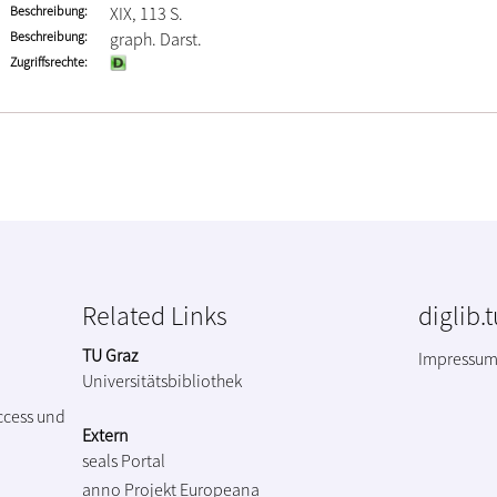
Beschreibung
XIX, 113 S.
Beschreibung
graph. Darst.
Zugriffsrechte
Related Links
diglib.
TU Graz
Impressu
Universitätsbibliothek
ccess und
Extern
seals Portal
anno Projekt
Europeana