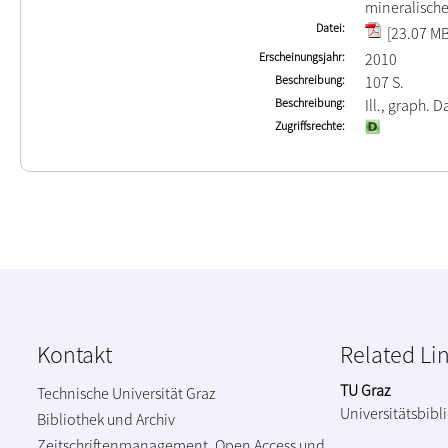
mineralische
Datei
[23.07 MB
Erscheinungsjahr
2010
Beschreibung
107 S.
Beschreibung
Ill., graph. D
Zugriffsrechte
Kontakt
Related Li
TU Graz
Technische Universität Graz
Universitätsbibl
Bibliothek und Archiv
Zeitschriftenmanagement, Open Access und