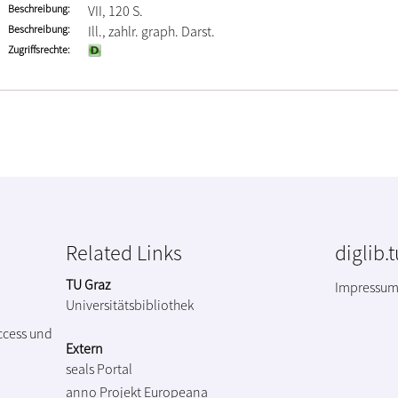
Beschreibung
VII, 120 S.
Beschreibung
Ill., zahlr. graph. Darst.
Zugriffsrechte
Related Links
diglib.
TU Graz
Impressu
Universitätsbibliothek
ccess und
Extern
seals Portal
anno Projekt
Europeana