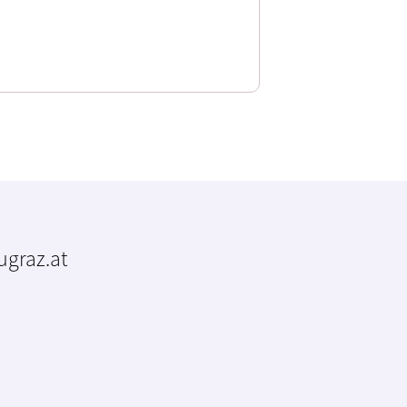
tugraz.at
m