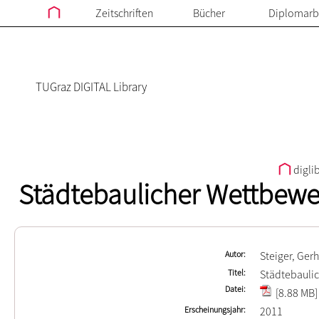
Zeitschriften
Bücher
Diplomarb
TUGraz DIGITAL Library
digli
Städtebaulicher Wettbewer
Autor
Steiger, Ger
Titel
Städtebaulic
Datei
[8.88 MB]
Erscheinungsjahr
2011