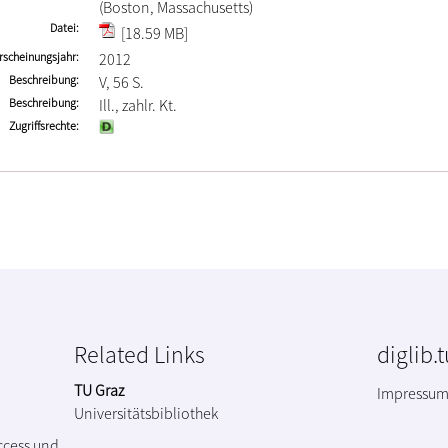
(Boston, Massachusetts)
Datei
[18.59 MB]
rscheinungsjahr
2012
Beschreibung
V, 56 S.
Beschreibung
Ill., zahlr. Kt.
Zugriffsrechte
Related Links
diglib.
TU Graz
Impressu
Universitätsbibliothek
ccess und