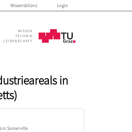
Wissensbilanz
Login
WISSEN
TECHNIK
LEIDENSCHAFT
ustrieareals in
tts)
s in Somerville