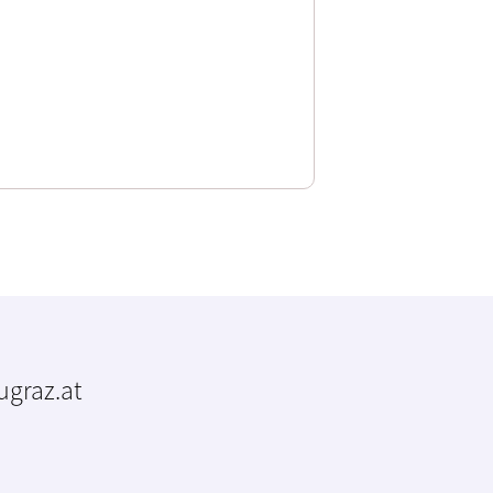
tugraz.at
m