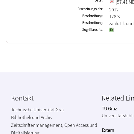
Datei
[57.41 MB
Erscheinungsjahr
2012
Beschreibung
178 S.
Beschreibung
zahlr. Ill. un
Zugriffsrechte
Kontakt
Related Li
TU Graz
Technische Universität Graz
Universitätsbibl
Bibliothek und Archiv
Zeitschriftenmanagement, Open Access und
Extern
Digitalisierung