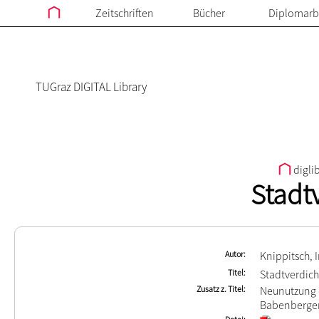
Zeitschriften
Bücher
Diplomarb
TUGraz DIGITAL Library
digli
Stadt
Autor
Knippitsch, 
Titel
Stadtverdic
Zusatz z. Titel
Neunutzung d
Babenberger