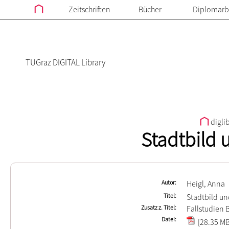
Zeitschriften
Bücher
Diplomarb
TUGraz DIGITAL Library
digli
Stadtbild 
Autor
Heigl, Anna
Titel
Stadtbild un
Zusatz z. Titel
Fallstudien 
Datei
[28.35 MB