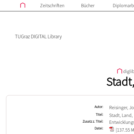
Zeitschriften
Bücher
Diplomarb
TUGraz DIGITAL Library
digli
Stadt
Autor
Reisinger, 
Titel
Stadt, Land,
Zusatz z. Titel
Entwicklungs
Datei
[137.55 M