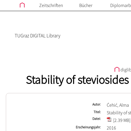
Zeitschriften
Bücher
Diplomarb
TUGraz DIGITAL Library
digli
Stability of steviosid
Autor
Ćehić, Alma
Titel
Stability of
Datei
[2.39 MB]
Erscheinungsjahr
2016