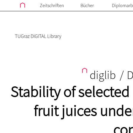
Zeitschriften
Bücher
Diplomarb
TUGraz DIGITAL Library
diglib
/
D
Stability of select
fruit juices und
con