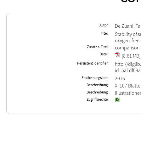
Autor
De Zuani, T
Titel
Stability of 
oxygen-free 
Zusatz z. Titel
comparison o
Datei
[8.61 MB]
Persistent Identifier
http://digli
id=5a1df09a
Erscheinungsjahr
2016
Beschreibung
X, 107 Blätte
Beschreibung
Illustration
Zugriffsrechte