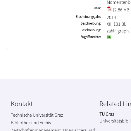
Momentenbe
Datei
[2.86 MB]
Erscheinungsjahr
2014
Beschreibung
XII, 131 Bl.
Beschreibung
zahlr. graph.
Zugriffsrechte
Kontakt
Related Li
TU Graz
Technische Universität Graz
Universitätsbibl
Bibliothek und Archiv
Zeitschriftenmanagement, Open Access und