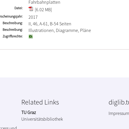
Fahrbahnplatten
Datei
[6.02 MB]
rscheinungsjahr
2017
Beschreibung
II, 46, A-61, B-54 Seiten
Beschreibung
Illustrationen, Diagramme, Pläne
Zugriffsrechte
Related Links
diglib.
TU Graz
Impressu
Universitätsbibliothek
ccess und