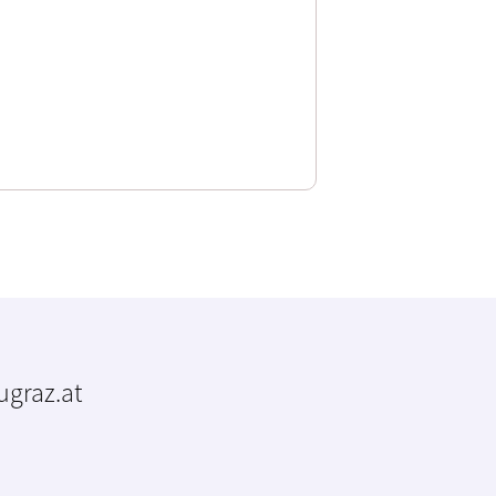
tugraz.at
m