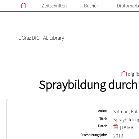
Zeitschriften
Bücher
Diplomarb
TUGraz DIGITAL Library
digli
Spraybildung durch z
Autor
Salman, Patr
Titel
Spraybildung
Datei
[18 MB]
Erscheinungsjahr
2013