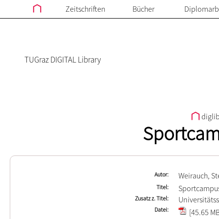
Zeitschriften
Bücher
Diplomarb
TUGraz DIGITAL Library
digli
Sportcam
Autor
Weirauch, St
Titel
Sportcampu
Zusatz z. Titel
Universität
Datei
[45.65 MB