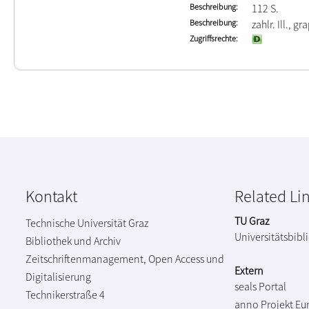
Beschreibung
112 S.
Beschreibung
zahlr. Ill., gr
Zugriffsrechte
Kontakt
Related Li
TU Graz
Technische Universität Graz
Universitätsbibl
Bibliothek und Archiv
Zeitschriftenmanagement, Open Access und
Extern
Digitalisierung
seals Portal
Technikerstraße 4
anno Projekt
Eu