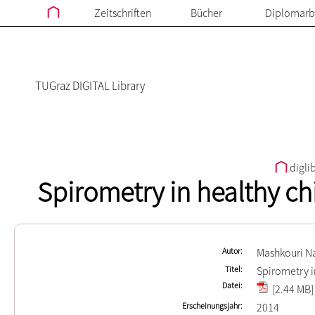
Zeitschriften
Bücher
Diplomarb
TUGraz DIGITAL Library
digli
Spirometry in healthy ch
Autor
Mashkouri Na
Titel
Spirometry i
Datei
[2.44 MB]
Erscheinungsjahr
2014