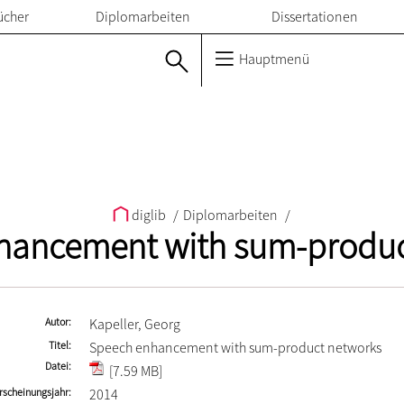
ücher
Diplomarbeiten
Dissertationen
Hauptmenü
diglib
/
Diplomarbeiten
/
hancement with sum-produc
Autor
Kapeller, Georg
Titel
Speech enhancement with sum-product networks
Datei
[7.59 MB]
rscheinungsjahr
2014