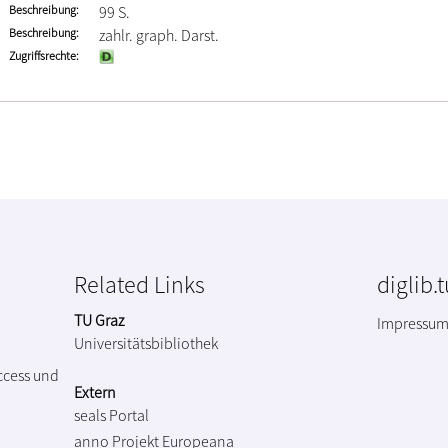
Beschreibung
99 S.
Beschreibung
zahlr. graph. Darst.
Zugriffsrechte
Related Links
diglib.
TU Graz
Impressu
Universitätsbibliothek
ccess und
Extern
seals Portal
anno Projekt
Europeana