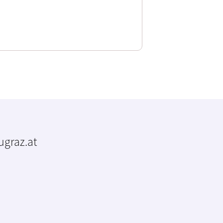
tugraz.at
m