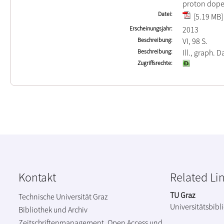
proton dope
Datei
[5.19 MB]
Erscheinungsjahr
2013
Beschreibung
VI, 98 S.
Beschreibung
Ill., graph. D
Zugriffsrechte
Kontakt
Related Li
TU Graz
Technische Universität Graz
Universitätsbibl
Bibliothek und Archiv
Zeitschriftenmanagement, Open Access und