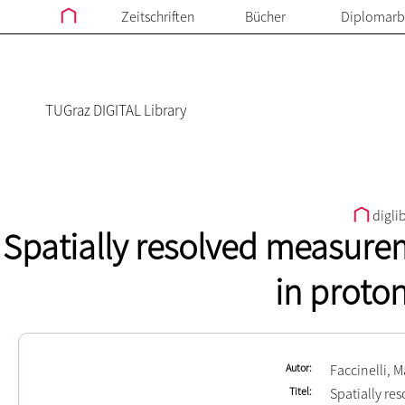
Zeitschriften
Bücher
Diplomarb
TUGraz DIGITAL Library
digli
Spatially resolved measurem
in proto
Autor
Faccinelli, M
Titel
Spatially re