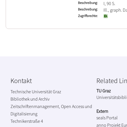
Beschreibung
I, 90 S.
Beschreibung
Ill., graph. Da
Zugriffsrechte
Kontakt
Related Li
TU Graz
Technische Universität Graz
Universitätsbibl
Bibliothek und Archiv
Zeitschriftenmanagement, Open Access und
Extern
Digitalisierung
seals Portal
Technikerstraße 4
anno Projekt
Eu