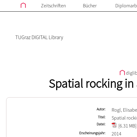
Zeitschriften
Bücher
Diplomarb
TUGraz DIGITAL Library
digli
Spatial rocking in
Autor
Rogl, Elisab
Titel
Spatial rocki
Datei
[6.31 MB]
Erscheinungsjahr
2014