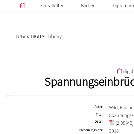
Zeitschriften
Bücher
Diplomarb
TUGraz DIGITAL Library
digli
Spannungseinbrüch
Autor
Wild, Fabian
Titel
Spannungsei
Datei
[2.85 MB]
Erscheinungsjahr
2018