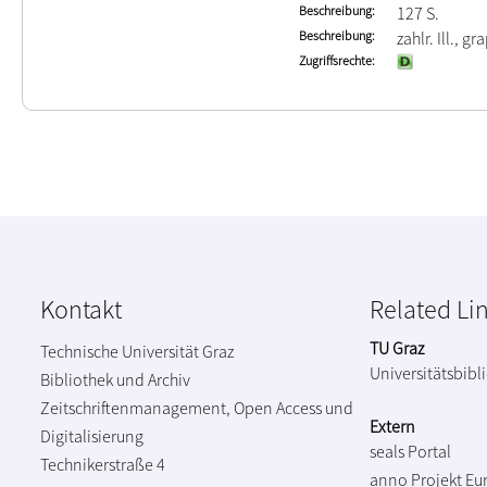
Beschreibung
127 S.
Beschreibung
zahlr. Ill., gr
Zugriffsrechte
Kontakt
Related Li
TU Graz
Technische Universität Graz
Universitätsbibl
Bibliothek und Archiv
Zeitschriftenmanagement, Open Access und
Extern
Digitalisierung
seals Portal
Technikerstraße 4
anno Projekt
Eu