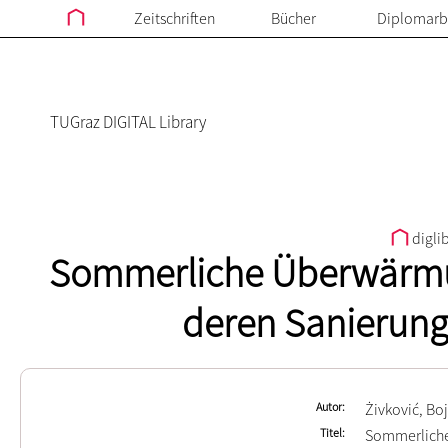
Zeitschriften
Bücher
Diplomarb
TUGraz DIGITAL Library
digli
Sommerliche Überwärmu
deren Sanierun
Autor
Żivković, Bo
Titel
Sommerlich