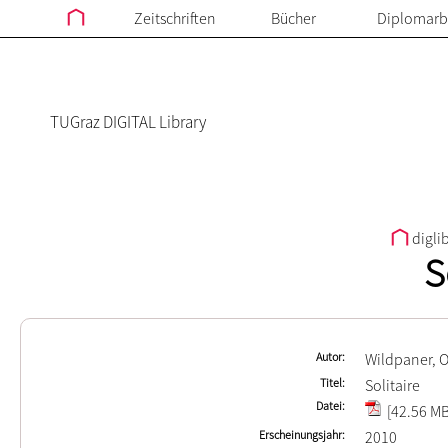
Zeitschriften
Bücher
Diplomarb
TUGraz DIGITAL Library
digli
S
Autor
Wildpaner, O
Titel
Solitaire
Datei
[42.56 MB
Erscheinungsjahr
2010