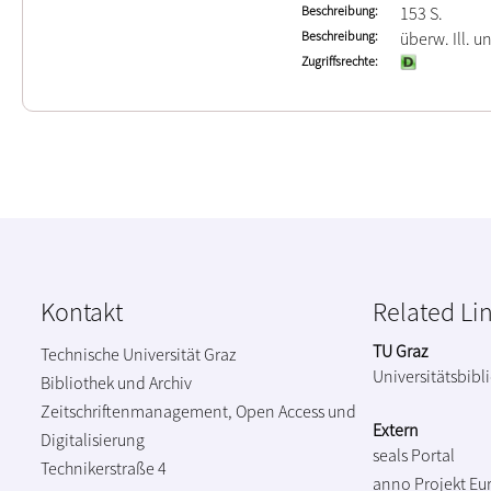
Beschreibung
153 S.
Beschreibung
überw. Ill. u
Zugriffsrechte
Kontakt
Related Li
TU Graz
Technische Universität Graz
Universitätsbibl
Bibliothek und Archiv
Zeitschriftenmanagement, Open Access und
Extern
Digitalisierung
seals Portal
Technikerstraße 4
anno Projekt
Eu