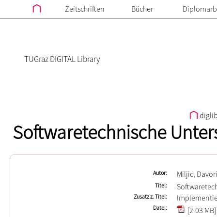
Zeitschriften
Bücher
Diplomarb
TUGraz DIGITAL Library
digli
Softwaretechnische Unter
Autor
Miljic, Davor
Titel
Softwaretec
Zusatz z. Titel
Implementie
Datei
[2.03 MB]