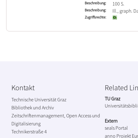
Beschreibung
100 S.
Beschreibung
Ill., graph. D
Zugriffsrechte
Kontakt
Related Li
TU Graz
Technische Universität Graz
Universitätsbibl
Bibliothek und Archiv
Zeitschriftenmanagement, Open Access und
Extern
Digitalisierung
seals Portal
Technikerstraße 4
anno Projekt
Eu