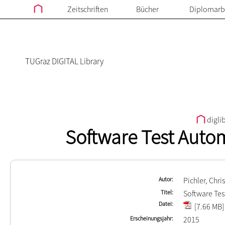
Zeitschriften
Bücher
Diplomarb
TUGraz DIGITAL Library
digli
Software Test Autom
Autor
Pichler, Chri
Titel
Software Tes
Datei
[7.66 MB]
Erscheinungsjahr
2015