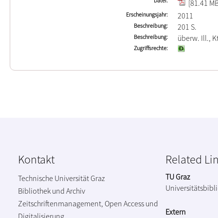
Datei
[81.41 MB
Erscheinungsjahr
2011
Beschreibung
201 S.
Beschreibung
überw. Ill., K
Zugriffsrechte
Kontakt
Related Li
TU Graz
Technische Universität Graz
Universitätsbibl
Bibliothek und Archiv
Zeitschriftenmanagement, Open Access und
Extern
Digitalisierung