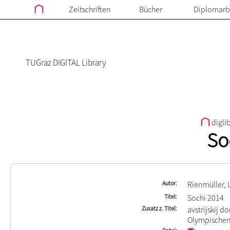
Zeitschriften
Bücher
Diplomarb
TUGraz DIGITAL Library
digli
So
Autor
Rienmüller, 
Titel
Sochi 2014
Zusatz z. Titel
avstrijskij d
Olympischen