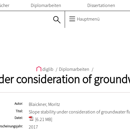
ücher
Diplomarbeiten
Dissertationen
Hauptmenü
diglib
/
Diplomarbeiten
/
nder consideration of ground
Autor
Blaickner, Moritz
Titel
Slope stability under consideration of groundwater fl
Datei
[6.21 MB]
rscheinungsjahr
2017