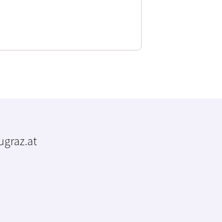
tugraz.at
m