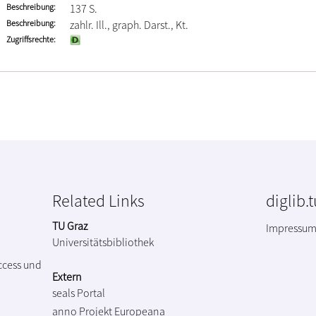
Beschreibung
137 S.
Beschreibung
zahlr. Ill., graph. Darst., Kt.
Zugriffsrechte
Related Links
diglib.
TU Graz
Impressu
Universitätsbibliothek
ccess und
Extern
seals Portal
anno Projekt
Europeana