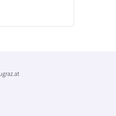
tugraz.at
m