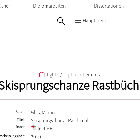
ücher
Diplomarbeiten
Dissertationen
Hauptmenü
diglib
/
Diplomarbeiten
/
Skisprungschanze Rastbüch
Autor
Glas, Martin
Titel
Skisprungschanze Rastbüchl
Datei
[6.4 MB]
rscheinungsjahr
2010