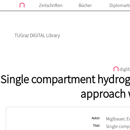
Zeitschriften
Bücher
Diplomarb
TUGraz DIGITAL Library
digli
Single compartment hydrogen
approach 
Autor
Miglbauer, E
Titel
Single compa