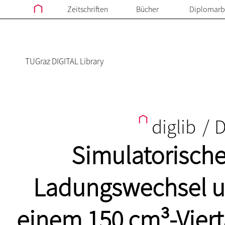
Zeitschriften
Bücher
Diplomarb
TUGraz DIGITAL Library
diglib
/
D
Simulatorisch
Ladungswechsel u
einem 150 cm³-Viert