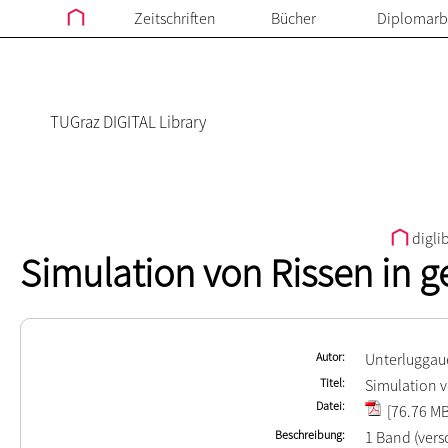
Zeitschriften
Bücher
Diplomarb
TUGraz DIGITAL Library
digli
Simulation von Rissen in g
Autor
Unterluggaue
Titel
Simulation v
Datei
[76.76 MB
Beschreibung
1 Band (ver