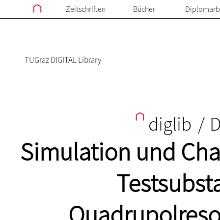
Zeitschriften
Bücher
Diplomarb
TUGraz DIGITAL Library
diglib
/
D
Simulation und Char
Testsubsta
Quadrupolreso